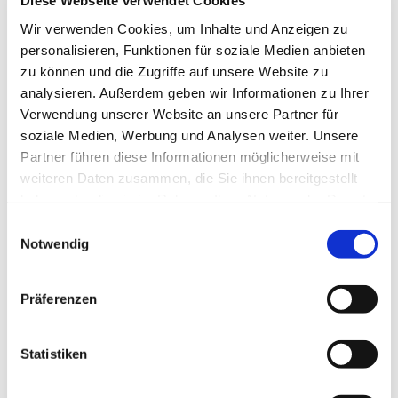
Diese Webseite verwendet Cookies
Wir verwenden Cookies, um Inhalte und Anzeigen zu
E-Mail-Adresse*
personalisieren, Funktionen für soziale Medien anbieten
zu können und die Zugriffe auf unsere Website zu
analysieren. Außerdem geben wir Informationen zu Ihrer
Verwendung unserer Website an unsere Partner für
Ihr Anliegen
soziale Medien, Werbung und Analysen weiter. Unsere
Partner führen diese Informationen möglicherweise mit
weiteren Daten zusammen, die Sie ihnen bereitgestellt
haben oder die sie im Rahmen Ihrer Nutzung der Dienste
gesammelt haben.
Einwilligungsauswahl
Notwendig
Wir verarbeiten Ihre eingegebenen
Präferenzen
personenbezogenen Daten ausschließlich zur
Beantwortung Ihrer Anfrage. Weitere Informationen
zum Datenschutz, insbesondere auch zu Ihren
Statistiken
Rechten, finden Sie in unserer Datenschutzerklärung.
*